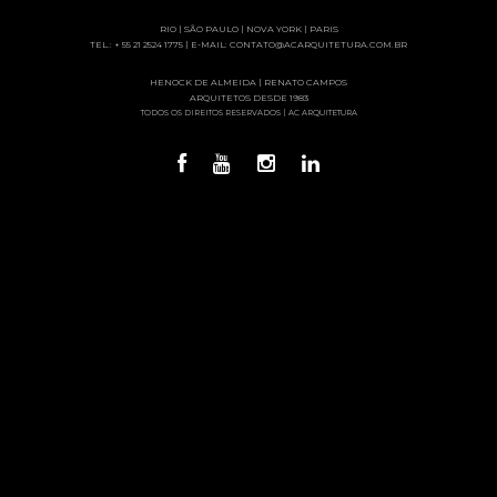
RIO | SÃO PAULO | NOVA YORK | PARIS
TEL.: + 55 21 2524 1775 | E-MAIL: CONTATO@ACARQUITETURA.COM.BR
HENOCK DE ALMEIDA | RENATO CAMPOS
ARQUITETOS DESDE 1983
TODOS OS DIREITOS RESERVADOS | AC ARQUITETURA